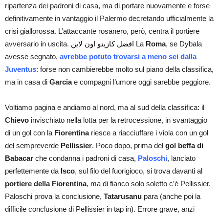
ripartenza dei padroni di casa, ma di portare nuovamente e forse
definitivamente in vantaggio il Palermo decretando ufficialmente la
crisi giallorossa. L’attaccante rosanero, però, centra il portiere
avversario in uscita.
افضل كازينو اون لاين
La
Roma
, se Dybala
avesse segnato,
avrebbe potuto trovarsi a meno sei dalla
Juventus
: forse non cambierebbe molto sul piano della classifica,
ma in casa di
Garcia
e compagni l’umore oggi sarebbe peggiore.
Voltiamo pagina e andiamo al nord, ma al sud della classifica: il
Chievo
invischiato nella lotta per la retrocessione, in svantaggio
di un gol con la
Fiorentina
riesce a riacciuffare i viola con un gol
del sempreverde
Pellissier
. Poco dopo, prima del
gol beffa di
Babacar
che condanna i padroni di casa,
Paloschi
, lanciato
perfettemente da
Isco
, sul filo del fuorigioco, si trova davanti al
portiere della Fiorentina
, ma di fianco solo soletto c’è Pellissier.
Paloschi prova la conclusione,
Tatarusanu
para (anche poi la
difficile conclusione di Pellissier in tap in). Errore grave, anzi