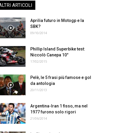
ALTRI ARTICOLI
Aprilia futuro in Motogp e la
SBK?
09/10/2014
Phillip Island Superbike test:
Niccolò Canepa 10°
17/02/2015
Pelè, le 5 frasi più famose e gol
da antologia
20/11/2013
Argentina-Iran 1 fisso, ma nel
1977 furono solo rigori
21/06/2014