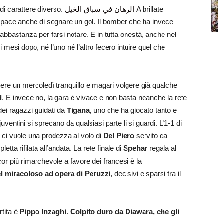
 di carattere diverso.
الرهان في سباق الخيل
A brillate
apace anche di segnare un gol. Il bomber che ha invece
abbastanza per farsi notare. E in tutta onestà, anche nel
i mesi dopo, né l’uno né l’altro fecero intuire quel che
ere un mercoledì tranquillo e magari volgere già qualche
d
. E invece no, la gara è vivace e non basta neanche la rete
dei ragazzi guidati da
Tigana,
uno che ha giocato tanto e
juventini si sprecano da qualsiasi parte li si guardi. L’1-1 di
i ci vuole una prodezza al volo di
Del Piero
servito da
etta rifilata all’andata. La rete finale di
Spehar
regala al
r più rimarchevole a favore dei francesi è la
del miracoloso ad opera di Peruzzi
, decisivi e sparsi tra il
rtita è
Pippo Inzaghi
.
Colpito duro da Diawara, che gli