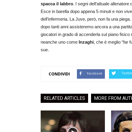
spacca il labbro
. I segni dell’attuale allenator
Esce in barella dopo appena 5 minuti e non vive
dell’infermeria. La Juve, però, non fa una piega.
dopo tanti anni assisteremo ancora a una partita 
giocatori in grado di accenderla sul piano fisico
neanche uno come
Inzaghi
, che è meglio “far 
sue.
Twitte
Facebook
CONDIVIDI
RELATED ARTICLES
MORE FROM AUT