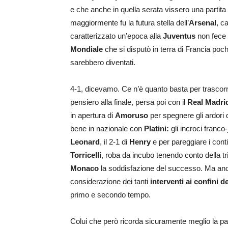
e che anche in quella serata vissero una partita
maggiormente fu la futura stella dell’
Arsenal
, c
caratterizzato un’epoca alla
Juventus
non fece 
Mondiale
che si disputò in terra di Francia poch
sarebbero diventati.
4-1, dicevamo. Ce n’è quanto basta per trascorr
pensiero alla finale, persa poi con il
Real Madri
in apertura di
Amoruso
per spegnere gli ardori 
bene in nazionale con
Platini:
gli incroci franco-
Leonard
, il 2-1 di
Henry
e per pareggiare i cont
Torricelli
, roba da incubo tenendo conto della tripl
Monaco
la soddisfazione del successo. Ma anco
considerazione dei tanti
interventi ai confini 
primo e secondo tempo.
Colui che però ricorda sicuramente meglio la pa