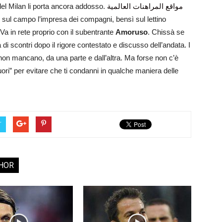
e del Milan li porta ancora addosso.
مواقع المراهنات العالمية
 sul campo l’impresa dei compagni, bensì sul lettino
 Va in rete proprio con il subentrante
Amoruso
. Chissà se
di scontri dopo il rigore contestato e discusso dell’andata. I
 non mancano, da una parte e dall’altra. Ma forse non c’è
fuori” per evitare che ti condanni in qualche maniera delle
r
HOR