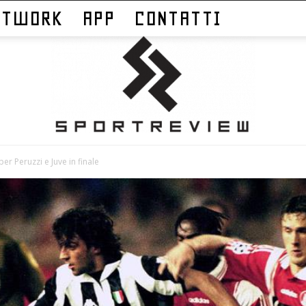
ETWORK
APP
CONTATTI
er Peruzzi e Juve in finale
Sportreview