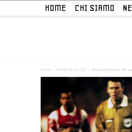
HOME
CHI SIAMO
N
Home
STORIE DI CALCIO
Monaco-Juventus ’98, sup