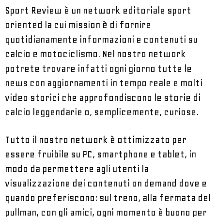
Sport Review è un network editoriale sport
oriented la cui mission è di fornire
quotidianamente informazioni e contenuti su
calcio e motociclismo. Nel nostro network
potrete trovare infatti ogni giorno tutte le
news con aggiornamenti in tempo reale e molti
video storici che approfondiscono le storie di
calcio leggendarie o, semplicemente, curiose.
Tutto il nostro network è ottimizzato per
essere fruibile su PC, smartphone e tablet, in
modo da permettere agli utenti la
visualizzazione dei contenuti on demand dove e
quando preferiscono: sul treno, alla fermata del
pullman, con gli amici, ogni momento è buono per