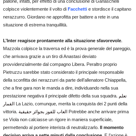
pallone, infatti, per effetto di una conclusione di Garlaschelli
colpisce violentemente il volto di
Facchetti
e stordisce il capitano
nerazzurro. Giordano ne approfitta per battere a rete in una
situazione di estrema tranquillità.
L’Inter reagisce prontamente alla situazione sfavorevole
.
Mazzola colpisce la traversa ed è la prova generale del pareggio,
che arrivava grazie a un tiro di Anastasi deviato
provvidenzialmente dal compagno Libera. Peraltro proprio
Pietruzzu sarebbe stato considerato il principale responsabile
della sconfitta dei nerazzurri da parte dell’allenatore Chiappella,
che a fine gara non le manda a dire, individuando nella sua
prestazione negativa il principale difetto della sua squadra.
تعلم
القمار
La Lazio, comunque, merita la conquista dei 2 punti della
vittoria.
العاب للفوز بجوائز حقيقية
Potrebbe anche arrivare prima
se Viola non calciasse un rigore in maniera superficiale,
permettendo al portiere interista di neutralizzarlo.
Il momento
decisivo arriva a sette minuti dalla conclusione
. E l’azione è