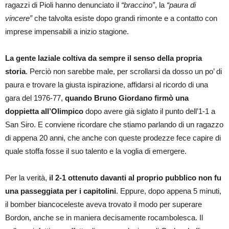
ragazzi di Pioli hanno denunciato il
“braccino”
, la
“paura di
vincere”
che talvolta esiste dopo grandi rimonte e a contatto con
imprese impensabili a inizio stagione.
La gente laziale coltiva da sempre il senso della propria
storia
. Perciò non sarebbe male, per scrollarsi da dosso un po’ di
paura e trovare la giusta ispirazione, affidarsi al ricordo di una
gara del 1976-77,
quando Bruno Giordano firmò una
doppietta all’Olimpico
dopo avere già siglato il punto dell’1-1 a
San Siro. E conviene ricordare che stiamo parlando di un ragazzo
di appena 20 anni, che anche con queste prodezze fece capire di
quale stoffa fosse il suo talento e la voglia di emergere.
Per la verità,
il 2-1 ottenuto davanti al proprio pubblico non fu
una passeggiata per i capitolini
. Eppure, dopo appena 5 minuti,
il bomber biancoceleste aveva trovato il modo per superare
Bordon, anche se in maniera decisamente rocambolesca. Il