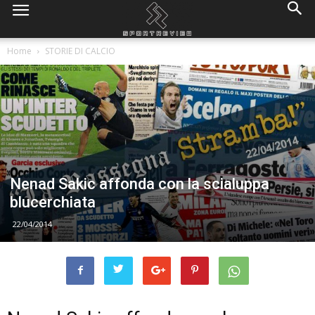
Home
STORIE DI CALCIO
Nenad Sakic affonda con la scialuppa
blucerchiata
22/04/2014