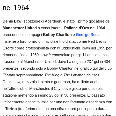
nel 1964
Denis Law
, scozzese di Aberdeen, è stato il primo giocatore del
Manchester United
a conquistare il
Pallone d’Oro nel 1964
precedendo i compagni
Bobby Charlton
e
George Best
.
Insieme a loro formò un micidiale trio d’attacco nei Red Devils.
Esordì come professionista con l’Huddersfield Town nel 1955 per
rimanervi fino al 1960. Law è conosciuto per gli 11 anni che ha
trascorso al Manchester United, dove ha segnato 237 gol in 404
presenze, secondo solo a Bobby Charlton nel grafico gol del club.
E’ stato soprannominato
The King
e
The Lawman
dai tifosi.
Denis Law, mezzala ispirata e generosa, ha militato anche
nell’altro club di Manchester, il City, dove giocò per una sola
stagione mettendo a segno 23 gol in 50 presenze. E’ passato
velocemente anche in Italia per una non fortunata esperienza con
il
Torino
(trasferimento con una cifra record per l’epoca) durata
soltanto una stagione. Il palmares dello scozzese si basa su due