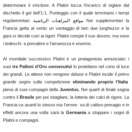
determinare il vincitore. A Platini tocca l’incarico di siglare dal
dischetto il gol dell’1-1. Punteggio con il quale terminano i tempi
regolamentari.
مواقع المراهنات الرياضية
Nei supplementari la
Francia getta al vento un vantaggio di ben due lunghezze e la
gara si decide così ai rigori: Platini compie il suo dovere, ma sono
i tedeschi a prevalere e l’amarezza è enorme.
Al mondiale successivo Platini è un protagonista annunciato: i
suoi
tre Palloni d’Oro consecutivi
lo proiettano nel cono di luce
dei grandi. Le attese non vengono deluse e Platini incide il primo
grande segno sulla competizione
eliminando proprio l’Italia
piena di suoi compagni della
Juventus.
Nei quarti di finale segna
contro il
Brasile
per poi sbagliare, la lotteria dei calci di rigore. La
Francia va avanti lo stesso ma l’errore sa di cattivo presagio e in
effetti ancora una volta sarà la
Germania
a stoppare i sogni di
Platini e compagni.