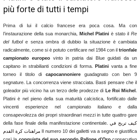
più forte di tutti i tempi
Prima di lui il calcio francese era poca cosa. Ma con
l’instaurazione della sua monarchia,
Michel Platini
è stato il
Re
del futbol
e senza ombra di dubbio la situazione è cambiata
radicalmente, come si è potuto certificare nel 1984 con il
trionfale
campionato europeo
vinto in patria dai Blue guidati da un
capitano in strabilianti condizioni di forma.
Platini
vanta a fine
torneo il titolo di
capocannoniere
guadagnato con ben 9
segnature. La concorrenza viene stracciata. Basti pensare che il
goleador più vicino ha un terzo delle prodezze di
Le Roi Michel
.
Platini è nel pieno della sua maturità calcistica, fortificato dalle
vincenti esperienze nel campionato italiano e dalla
consapevolezza dei propri straordinari mezzi in tutte quattro gare
della fase finale della manifestazione continentale.
كيف تربح في
مراهنات كرة القدم
Il numero 10 dei galletti va a segno e giustifica
così la
conquista del suo secondo Pallone d’Oro
consecutivo