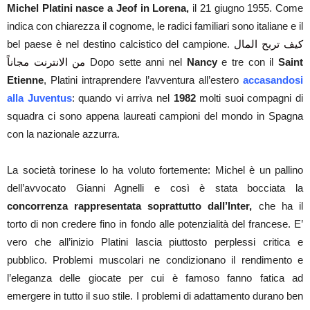
Michel Platini nasce a Jeof in Lorena,
il 21 giugno 1955. Come
indica con chiarezza il cognome, le radici familiari sono italiane e il
bel paese è nel destino calcistico del campione.
كيف تربح المال
من الانترنت مجاناً
Dopo sette anni nel
Nancy
e tre con il
Saint
Etienne
, Platini intraprendere l’avventura all’estero
accasandosi
alla Juventus
: quando vi arriva nel
1982
molti suoi compagni di
squadra ci sono appena laureati campioni del mondo in Spagna
con la nazionale azzurra.
La società torinese lo ha voluto fortemente: Michel è un pallino
dell’avvocato Gianni Agnelli e così è stata bocciata la
concorrenza rappresentata soprattutto dall’Inter,
che ha il
torto di non credere fino in fondo alle potenzialità del francese. E’
vero che all’inizio Platini lascia piuttosto perplessi critica e
pubblico. Problemi muscolari ne condizionano il rendimento e
l’eleganza delle giocate per cui è famoso fanno fatica ad
emergere in tutto il suo stile. I problemi di adattamento durano ben