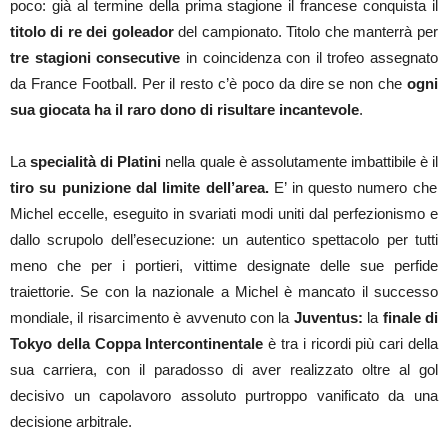
poco: già al termine della prima stagione il francese conquista il
titolo di re dei goleador
del campionato. Titolo che manterrà per
tre stagioni consecutive
in coincidenza con il trofeo assegnato
da France Football. Per il resto c’è poco da dire se non che
ogni
sua giocata ha il raro dono di risultare incantevole
.
La
specialità di Platini
nella quale è assolutamente imbattibile è il
tiro su punizione dal limite dell’area.
E’ in questo numero che
Michel eccelle, eseguito in svariati modi uniti dal perfezionismo e
dallo scrupolo dell’esecuzione: un autentico spettacolo per tutti
meno che per i portieri, vittime designate delle sue perfide
traiettorie. Se con la nazionale a Michel è mancato il successo
mondiale, il risarcimento è avvenuto con la
Juventus:
la
finale di
Tokyo della Coppa Intercontinentale
è tra i ricordi più cari della
sua carriera, con il paradosso di aver realizzato oltre al gol
decisivo un capolavoro assoluto purtroppo vanificato da una
decisione arbitrale.