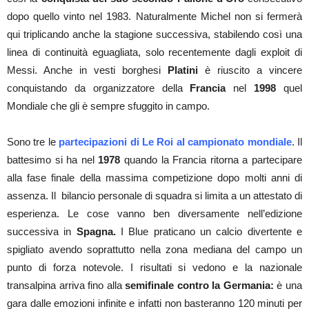
dopo quello vinto nel 1983. Naturalmente Michel non si fermerà
qui triplicando anche la stagione successiva, stabilendo così una
linea di continuità eguagliata, solo recentemente dagli exploit di
Messi. Anche in vesti borghesi
Platini
è riuscito a vincere
conquistando da organizzatore della
Francia
nel
1998
quel
Mondiale che gli è sempre sfuggito in campo.
Sono tre le
partecipazioni di Le Roi al campionato mondiale
. Il
battesimo si ha nel
1978
quando la Francia ritorna a partecipare
alla fase finale della massima competizione dopo molti anni di
assenza. Il bilancio personale di squadra si limita a un attestato di
esperienza. Le cose vanno ben diversamente nell’edizione
successiva in
Spagna.
I Blue praticano un calcio divertente e
spigliato avendo soprattutto nella zona mediana del campo un
punto di forza notevole. I risultati si vedono e la nazionale
transalpina arriva fino alla
semifinale contro la Germania:
è una
gara dalle emozioni infinite e infatti non basteranno 120 minuti per