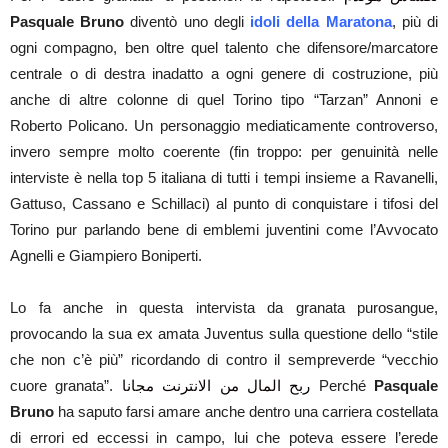
Pasquale Bruno
diventò uno degli
idoli della Maratona
, più di
ogni compagno, ben oltre quel talento che difensore/marcatore
centrale o di destra inadatto a ogni genere di costruzione, più
anche di altre colonne di quel Torino tipo “Tarzan” Annoni e
Roberto Policano. Un personaggio mediaticamente controverso,
invero sempre molto coerente (fin troppo: per genuinità nelle
interviste è nella top 5 italiana di tutti i tempi insieme a Ravanelli,
Gattuso, Cassano e Schillaci) al punto di conquistare i tifosi del
Torino pur parlando bene di emblemi juventini come l’Avvocato
Agnelli e Giampiero Boniperti.
Lo fa anche in questa intervista da granata purosangue,
provocando la sua ex amata Juventus sulla questione dello “stile
che non c’è più” ricordando di contro il sempreverde “vecchio
cuore granata”.
ربح المال من الانترنت مجانا
Perché
Pasquale
Bruno
ha saputo farsi amare anche dentro una carriera costellata
di errori ed eccessi in campo, lui che poteva essere l’erede