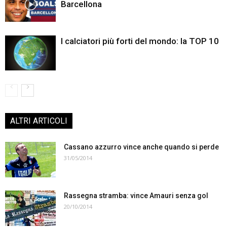
Barcellona
I calciatori più forti del mondo: la TOP 10
ALTRI ARTICOLI
Cassano azzurro vince anche quando si perde
31/05/2014
Rassegna stramba: vince Amauri senza gol
20/10/2014