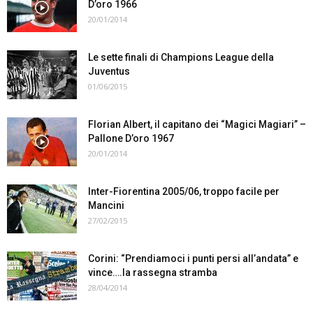
D’oro 1966
20/01/2014
Le sette finali di Champions League della
Juventus
01/06/2015
Florian Albert, il capitano dei “Magici Magiari” –
Pallone D’oro 1967
20/01/2014
Inter-Fiorentina 2005/06, troppo facile per
Mancini
27/02/2015
Corini: “Prendiamoci i punti persi all’andata” e
vince….la rassegna stramba
28/04/2014