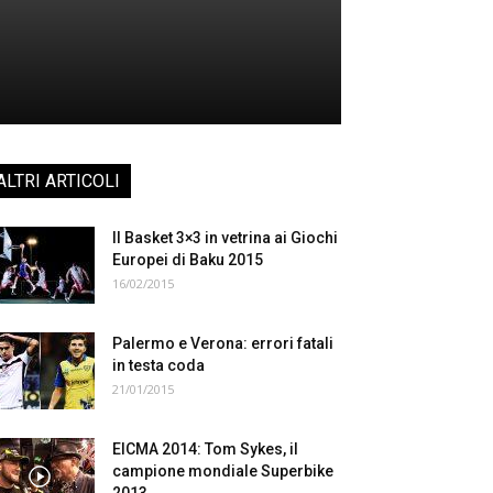
ALTRI ARTICOLI
Il Basket 3×3 in vetrina ai Giochi
Europei di Baku 2015
16/02/2015
Palermo e Verona: errori fatali
in testa coda
21/01/2015
EICMA 2014: Tom Sykes, il
campione mondiale Superbike