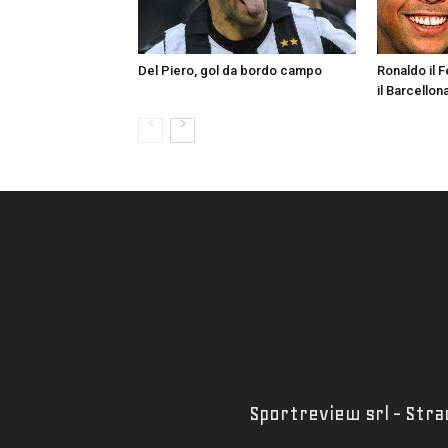
Del Piero, gol da bordo campo
Ronaldo il 
il Barcellon
Sportreview srl - Strad