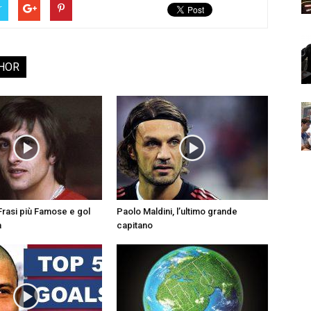
r
HOR
5 Frasi più Famose e gol
Paolo Maldini, l’ultimo grande
a
capitano