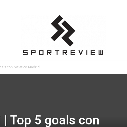
oals con l’Atletico Madrid
Sportreview
i | Top 5 goals con