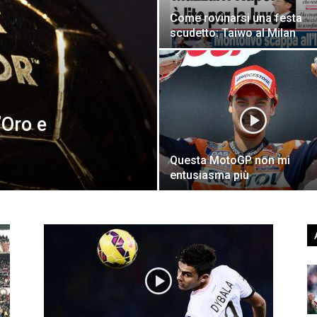
Come rovinarsi una festa
scudetto: Taiwo al Milan
’Oro e
Questa MotoGP non mi
entusiasma più