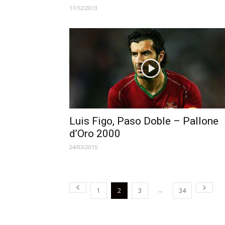
11/12/2013
Luis Figo, Paso Doble – Pallone
d’Oro 2000
24/03/2015
...
1
2
3
34