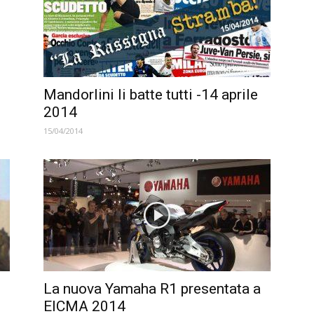
Mandorlini li batte tutti -14 aprile
2014
15/04/2014
La nuova Yamaha R1 presentata a
EICMA 2014