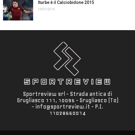
Iturbe è il Calciobidone 2015
13/01/2016
Sportreview srl - Strada antica di
Grugliasco 111, 10095 - Grugliasco (To)
- info@sportreview.it - P.I.
11028660014