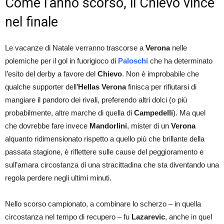
Come l’anno scorso, il Chievo vince
nel finale
Le vacanze di Natale verranno trascorse a
Verona
nelle
polemiche per il gol in fuorigioco di
Paloschi
che ha determinato
l’esito del derby a favore del
Chievo
. Non è improbabile che
qualche supporter dell’
Hellas Verona
finisca per rifiutarsi di
mangiare il pandoro dei rivali, preferendo altri dolci (o più
probabilmente, altre marche di quella di
Campedelli
). Ma quel
che dovrebbe fare invece
Mandorlini
, mister di un
Verona
alquanto ridimensionato rispetto a quello più che brillante della
passata stagione, è riflettere sulle cause del peggioramento e
sull’amara circostanza di una stracittadina che sta diventando una
regola perdere negli ultimi minuti.
Nello scorso campionato, a combinare lo scherzo – in quella
circostanza nel tempo di recupero – fu
Lazarevic
, anche in quel