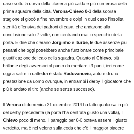
caso sotto la curva della tifoseria più calda e più numerosa della
prima squadra della città.
Verona-Chievo 0-1
della scorsa
stagione si giocò a fine novembre e colpì in quel caso l‘insolita
sterilità offensiva dei padroni di casa, che andarono alla
conclusione solo 7 volte, non centrando mai lo specchio della
porta. E dire che c’erano
Jorginho
e
Iturbe
, le due assenze più
pesanti che oggi potrebbero anche funzionare come principale
giustificazione del calo della squadra. Quanto al
Chievo
, più
brillante degli avversari al punto da meritare i 3 punti, ieri come
oggi a salire in cattedra è stato
Radovanovic
, autore di una
prestazione da uomo ovunque, in entrambi i derby il giocatore che
più è andato al tiro (anche se senza successo).
Il
Verona
di domenica 21 dicembre 2014 ha fatto qualcosa in più
del derby precedente (la porta l’ha centrata giusto una volta), il
Chievo
poco di meno, il pareggio per 0-0 poteva essere il giusto
verdetto, ma è nel veleno sulla coda che c’è il maggior piacere