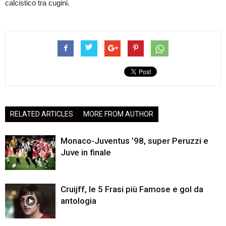
calcistico tra cugini.
RELATED ARTICLES
MORE FROM AUTHOR
Monaco-Juventus ’98, super Peruzzi e
Juve in finale
Cruijff, le 5 Frasi più Famose e gol da
antologia