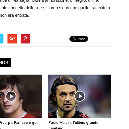
que di Marsiglia. Ultima annotazione, o meglio, ultimo
 tale concetto delle linee, siamo sicuri che quelle tracciate a
 non era entrata.
r
HOR
5 Frasi più Famose e gol
Paolo Maldini, l’ultimo grande
a
capitano