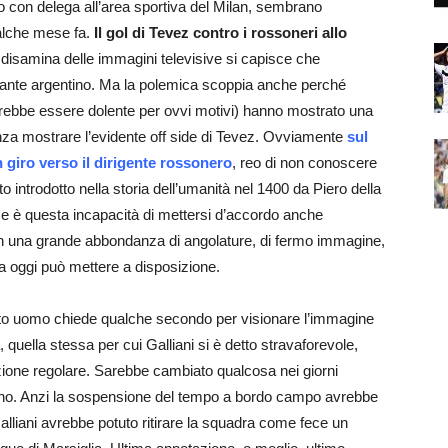
o con delega all’area sportiva del Milan, sembrano
alche mese fa.
Il gol di Tevez contro i rossoneri allo
 disamina delle immagini televisive si capisce che
ccante argentino. Ma la polemica scoppia anche perché
vrebbe essere dolente per ovvi motivi) hanno mostrato una
nza mostrare l’evidente off side di Tevez. Ovviamente
sul
 giro verso il dirigente rossonero
, reo di non conoscere
to introdotto nella storia dell’umanità nel 1400 da Piero della
 è questa incapacità di mettersi d’accordo anche
con una grande abbondanza di angolature, di fermo immagine,
gia oggi può mettere a disposizione.
arto uomo chiede qualche secondo per visionare l’immagine
, quella stessa per cui Galliani si è detto stravaforevole,
zione regolare. Sarebbe cambiato qualcosa nei giorni
e no. Anzi la sospensione del tempo a bordo campo avrebbe
lliani avrebbe potuto ritirare la squadra come fece un