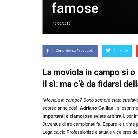
famose
13/02/2015
Twitta
Condividi su Facebook!
La moviola in campo si o 
il sì: ma c’è da fidarsi de
“
Moviola in campo? Sono sempre stato strafavor
scorso anno così,
Adriano Galliani
, si esprime
importanti e clamorose sviste arbitrali
, per i
Juventus di tre campionati fa. Eppure le ultime 
Lega calcio Professionisti e attuale vice presid