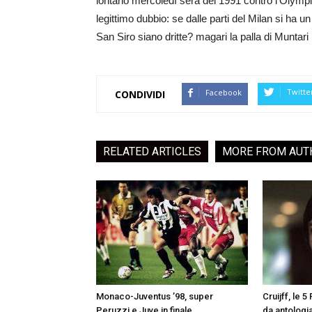
lontano mercoledì sera del 1991 contro l’Olympi
legittimo dubbio: se dalle parti del Milan si ha un
San Siro siano dritte? magari la palla di Muntari
Twitte
Facebook
CONDIVIDI
RELATED ARTICLES
MORE FROM AUT
Monaco-Juventus ’98, super
Cruijff, le 
Peruzzi e Juve in finale
da antologi