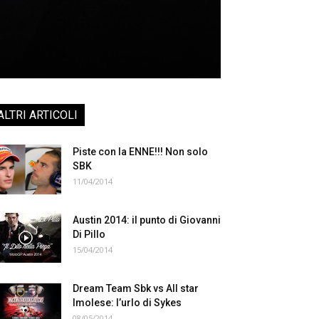
ALTRI ARTICOLI
Piste con la ENNE!!! Non solo
SBK
11/04/2014
Austin 2014: il punto di Giovanni
Di Pillo
15/04/2014
Dream Team Sbk vs All star
Imolese: l’urlo di Sykes
08/05/2014