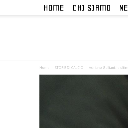
HOME
CHI SIAMO
N
Home
STORIE DI CALCIO
Adriano Galliani: le ult