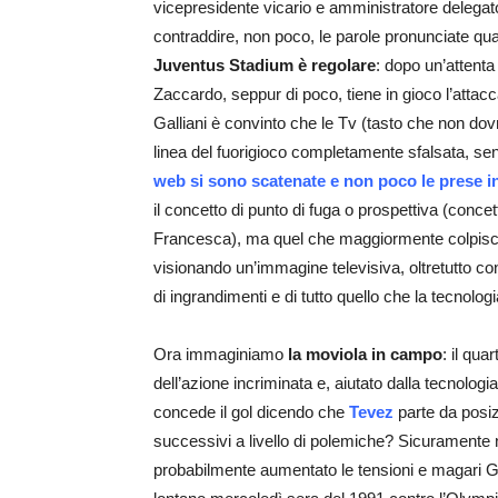
vicepresidente vicario e amministratore delegat
contraddire, non poco, le parole pronunciate qu
Juventus Stadium è regolare
: dopo un’attenta
Zaccardo, seppur di poco, tiene in gioco l’atta
Galliani è convinto che le Tv (tasto che non do
linea del fuorigioco completamente sfalsata, se
web si sono scatenate e non poco le prese in
il concetto di punto di fuga o prospettiva (concet
Francesca), ma quel che maggiormente colpisce
visionando un’immagine televisiva, oltretutto 
di ingrandimenti e di tutto quello che la tecnolo
Ora immaginiamo
la moviola in campo
: il qu
dell’azione incriminata e, aiutato dalla tecnologia
concede il gol dicendo che
Tevez
parte da posi
successivi a livello di polemiche? Sicurament
probabilmente aumentato le tensioni e magari Ga