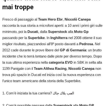
mai troppe
Fresco di passaggio al
Team Hero Ebr
,
Niccolò Canepa
racconta la sua storia a microfoni aperti: a 10 anni i primi giri sulle
minimoto, poi la
Ducati
, dalla
Superstock
alla
Moto Gp
passando per la
Superbike
. In
Inghilterra
nel 2008 ottiene il suo
miglior risultato, piazzandosi all’8º posto davanti a
Pedrosa
. Nel
2012 cade durante le prove libere del
GP di Germania
: un brutto
incidente che lo terrà lontano dalle piste per diverso tempo. Dopo
la sua ultima esperienza nella
categoria EVO
in SBK in sella alla
1199 Panigale con il
Team Althea Racing
,
Niccolò Canepa
non
trova più spazio in Ducati ed inizia così la nuova esperienza con
l’unico team americano della storia della Superbike.
1. Com’è iniziata la tua carriera?
العب بلاك جاك
2. Com’è possibile passare dalla
Superstock
alla
Moto GP