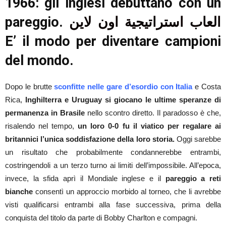
1966: gli inglesi debuttano con un
pareggio.
العاب استراتيجية اون لاين
E’ il modo per diventare campioni
del mondo.
Dopo le brutte
sconfitte nelle gare d’esordio con Italia
e Costa
Rica,
Inghilterra e Uruguay si giocano le ultime speranze di
permanenza in Brasile
nello scontro diretto. Il paradosso è che,
risalendo nel tempo,
un loro 0-0 fu il viatico per regalare ai
britannici l’unica soddisfazione della loro storia.
Oggi sarebbe
un risultato che probabilmente condannerebbe entrambi,
costringendoli a un terzo turno ai limiti dell’impossibile. All’epoca,
invece, la sfida aprì il Mondiale inglese e il
pareggio
a reti
bianche
consentì un approccio morbido al torneo, che li avrebbe
visti qualificarsi entrambi alla fase successiva, prima della
conquista del titolo da parte di Bobby Charlton e compagni.