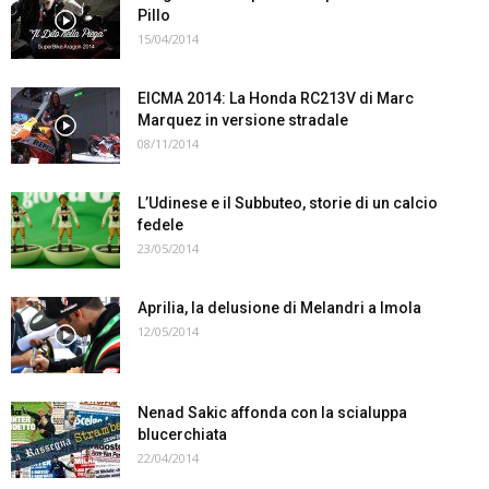
Pillo
15/04/2014
EICMA 2014: La Honda RC213V di Marc
Marquez in versione stradale
08/11/2014
L’Udinese e il Subbuteo, storie di un calcio
fedele
23/05/2014
Aprilia, la delusione di Melandri a Imola
12/05/2014
Nenad Sakic affonda con la scialuppa
blucerchiata
22/04/2014