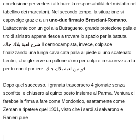
conclusione per vedersi attribuire la responsabilità del misfatto nel
tabellino dei marcatori). Nel secondo tempo, la situazione si
capovolge grazie a un
uno-due firmato Bresciani-Romano
.
L’attaccante con un gol alla Butragueno, grande protezione palla e
tiro di sinistro appena riesce a trovare lo spazio per la battuta.
شرح لعبة بلاك جاك
Il centrocampista, invece, colpisce
finalizzando una lunga cavalcata palla al piede di uno scatenato
Lentini, che gli serve un pallone d’oro per colpire in sicurezza a tu
per tu con il portiere.
قوانين لعبة بلاك جاك
Dopo quel successo, i granata trascorsero 4 giornate senza
sconfitte e chiusero al quinto posto insieme al Parma. Ventura ci
farebbe la firma a fare come Mondonico, esattamente come
Zeman a ripetere quel 1991, visto che i sardi si salvarono e
Ranieri pure