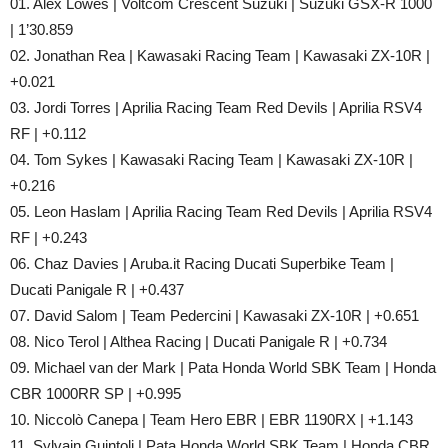
01. Alex Lowes | Voltcom Crescent Suzuki | Suzuki GSX-R 1000
| 1’30.859
02. Jonathan Rea | Kawasaki Racing Team | Kawasaki ZX-10R |
+0.021
03. Jordi Torres | Aprilia Racing Team Red Devils | Aprilia RSV4
RF | +0.112
04. Tom Sykes | Kawasaki Racing Team | Kawasaki ZX-10R |
+0.216
05. Leon Haslam | Aprilia Racing Team Red Devils | Aprilia RSV4
RF | +0.243
06. Chaz Davies | Aruba.it Racing Ducati Superbike Team |
Ducati Panigale R | +0.437
07. David Salom | Team Pedercini | Kawasaki ZX-10R | +0.651
08. Nico Terol | Althea Racing | Ducati Panigale R | +0.734
09. Michael van der Mark | Pata Honda World SBK Team | Honda
CBR 1000RR SP | +0.995
10. Niccolò Canepa | Team Hero EBR | EBR 1190RX | +1.143
11. Sylvain Guintoli | Pata Honda World SBK Team | Honda CBR