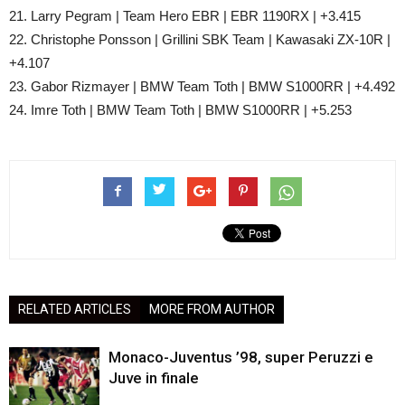
21. Larry Pegram | Team Hero EBR | EBR 1190RX | +3.415
22. Christophe Ponsson | Grillini SBK Team | Kawasaki ZX-10R |
+4.107
23. Gabor Rizmayer | BMW Team Toth | BMW S1000RR | +4.492
24. Imre Toth | BMW Team Toth | BMW S1000RR | +5.253
RELATED ARTICLES
MORE FROM AUTHOR
Monaco-Juventus ’98, super Peruzzi e
Juve in finale