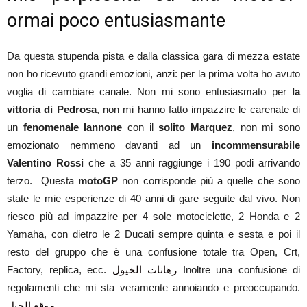
ormai poco entusiasmante
Da questa stupenda pista e dalla classica gara di mezza estate
non ho ricevuto grandi emozioni, anzi: per la prima volta ho avuto
voglia di cambiare canale. Non mi sono entusiasmato per
la
vittoria di Pedrosa
, non mi hanno fatto impazzire le carenate di
un
fenomenale Iannone
con il
solito Marquez
, non mi sono
emozionato nemmeno davanti ad un
incommensurabile
Valentino Rossi
che a 35 anni raggiunge i 190 podi arrivando
terzo. Questa
motoGP
non corrisponde più a quelle che sono
state le mie esperienze di 40 anni di gare seguite dal vivo. Non
riesco più ad impazzire per 4 sole motociclette, 2 Honda e 2
Yamaha, con dietro le 2 Ducati sempre quinta e sesta e poi il
resto del gruppo che è una confusione totale tra Open, Crt,
Factory, replica, ecc.
رهانات الخيول
Inoltre una confusione di
regolamenti che mi sta veramente annoiando e preoccupando.
موقع الخيل