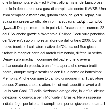
che lo fanno notare da Fred Rutten, allora mister dei biancorossi,
che lo fa debuttare in una gara di campionato contro il VVSB. Una
sfida semplice e marchiata, guarda caso, dal gol di Depay, alla
sua prima presenza ufficiale in prima squadra.
العاب على الهاتف
المحمول
Da quel momento in poi inizia l’ascesa per il numero 22
del PSV anche grazie all’avvento di Philippe Cocu sulla panchina
dei “Boeren”, suo primo estimatore già dal lontano 2006. Con il
nuovo tecnico, il calciatore nativo dell’Olanda del Sud gioca
titolare la maggior parte dei match eliminando, di fatto, la scritta
Depay sulla maglia. Il cognome del padre, che lo aveva
abbandonato da piccolo, è una ferita aperta che evoca brutti
ricordi, dunque meglio sostituirlo con il suo nome da battesimo:
Memphis. Anche con questo cambio di programma, il calciatore
adesso 21enne, capta le attenzioni di molti addetti ai lavori e di
Louis Van Gaal, CT della Nazionale
orange
che, in virtù di alcune
defezioni, lo convoca per il Mondiale in Brasile. Nella rassegna
iridiata, 2 gol per lui e tanti complimenti per un giovane che ama il