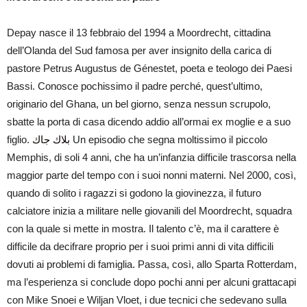
Depay nasce il 13 febbraio del 1994 a Moordrecht, cittadina
dell’Olanda del Sud famosa per aver insignito della carica di
pastore Petrus Augustus de Génestet, poeta e teologo dei Paesi
Bassi. Conosce pochissimo il padre perché, quest’ultimo,
originario del Ghana, un bel giorno, senza nessun scrupolo,
sbatte la porta di casa dicendo addio all’ormai ex moglie e a suo
figlio.
بلاك جاك
Un episodio che segna moltissimo il piccolo
Memphis, di soli 4 anni, che ha un’infanzia difficile trascorsa nella
maggior parte del tempo con i suoi nonni materni. Nel 2000, così,
quando di solito i ragazzi si godono la giovinezza, il futuro
calciatore inizia a militare nelle giovanili del Moordrecht, squadra
con la quale si mette in mostra. Il talento c’è, ma il carattere è
difficile da decifrare proprio per i suoi primi anni di vita difficili
dovuti ai problemi di famiglia. Passa, così, allo Sparta Rotterdam,
ma l’esperienza si conclude dopo pochi anni per alcuni grattacapi
con Mike Snoei e Wiljan Vloet, i due tecnici che sedevano sulla