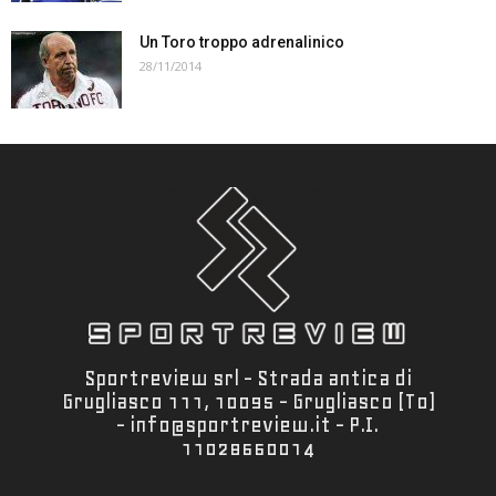
Un Toro troppo adrenalinico
28/11/2014
Sportreview srl - Strada antica di
Grugliasco 111, 10095 - Grugliasco (To)
- info@sportreview.it - P.I.
11028660014