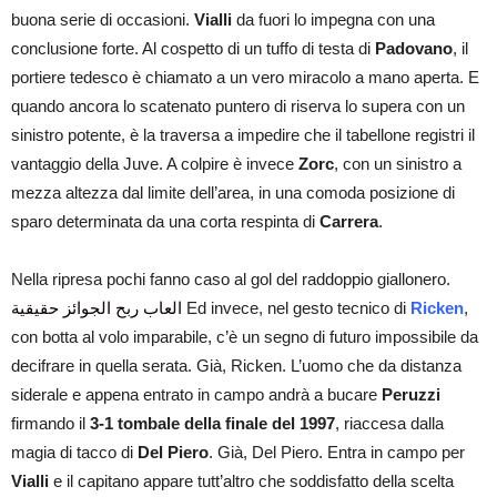
buona serie di occasioni.
Vialli
da fuori lo impegna con una
conclusione forte. Al cospetto di un tuffo di testa di
Padovano
, il
portiere tedesco è chiamato a un vero miracolo a mano aperta. E
quando ancora lo scatenato puntero di riserva lo supera con un
sinistro potente, è la traversa a impedire che il tabellone registri il
vantaggio della Juve. A colpire è invece
Zorc
, con un sinistro a
mezza altezza dal limite dell’area, in una comoda posizione di
sparo determinata da una corta respinta di
Carrera
.
Nella ripresa pochi fanno caso al gol del raddoppio giallonero.
العاب ربح الجوائز حقيقية
Ed invece, nel gesto tecnico di
Ricken
,
con botta al volo imparabile, c’è un segno di futuro impossibile da
decifrare in quella serata. Già, Ricken. L’uomo che da distanza
siderale e appena entrato in campo andrà a bucare
Peruzzi
firmando il
3-1 tombale della finale del 1997
, riaccesa dalla
magia di tacco di
Del Piero
. Già, Del Piero. Entra in campo per
Vialli
e il capitano appare tutt’altro che soddisfatto della scelta