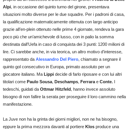
Alpi
, in occasione del quinto turno del girone, presentava
situazioni molto diverse per le due squadre. Per i padroni di casa,
la qualificazione matematicamente ottenuta con largo anticipo
grazie all’en-plein ottenuto nelle prime 4 giornate, rendeva la gara
poco più che un’amichevole di lusso, con in palio la somma
destinata dall’Uefa in caso di conquista dei 3 punti: 1200 milioni di
lire. Ci sarebbe anche, in via teorica, un altro motivo d’interesse,
rappresentato da
Alessandro Del Piero
, chiamato a segnare il
quinto gol consecutivo in Europa, primato assoluto per un
giocatore italiano. Ma
Lippi
decide di farlo riposare e con lui altri
titolari come
Paulo Sousa
,
Deschamps
,
Ferrara
e
Conte.
I
tedeschi, guidati da
Ottmar Hitzfeld
, hanno invece assoluto
bisogno di non fallire la serata per proseguire il loro cammino nella
manifestazione.
La Juve non ha la grinta dei giorni migliori, non ne ha bisogno,
eppure la prima mezzora davanti al portiere
Klos
produce una