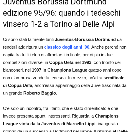
Juventus-Borussia Dortmund
edizione 95/96: quando i tedeschi
vinsero 1-2 a Torino al Delle Alpi
Ci sono stati talmente tanti
Juventus-Borussia Dortmund
da
renderli addirittura un
classico degli anni ’90
. Anche perché non
capita tra tutti i club di affrontarsi in finale, per di più in due
competizioni diverse: in
Coppa Uefa nel 1993
, con trionfo dei
bianconeri, nel
1997 in Champions League
quattro anni dopo,
con clamorosa vendetta tedesca. In mezzo, un’altra
semifinale
di Coppa Uefa
, anch’essa appannaggio della Juve trascinata da
un grande
Roberto Baggio
.
C’è solo un incontro, tra i tanti, che è stato dimenticato e che
invece presenta spunti interessanti. Riguarda la
Champions
League
vinta dalla
Juventus di Marcello Lippi
, inaugurata
proprio da un successo a Dortmund nel girone. Il
ritorno al Delle