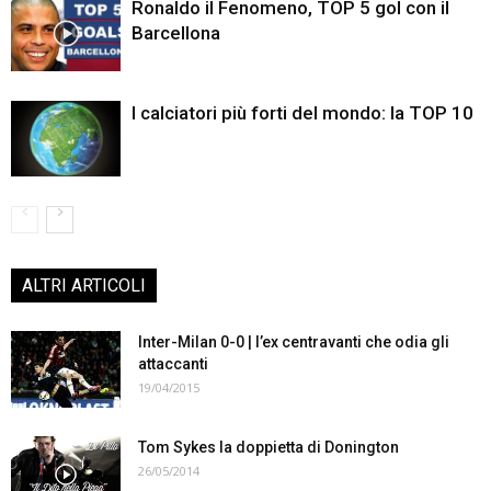
Ronaldo il Fenomeno, TOP 5 gol con il
Barcellona
I calciatori più forti del mondo: la TOP 10
ALTRI ARTICOLI
Inter-Milan 0-0 | l’ex centravanti che odia gli
attaccanti
19/04/2015
Tom Sykes la doppietta di Donington
26/05/2014