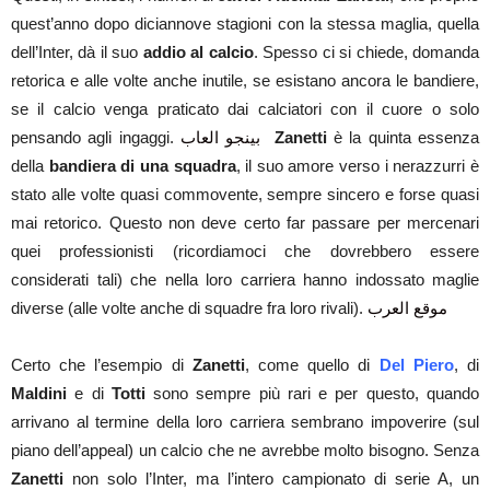
quest’anno dopo diciannove stagioni con la stessa maglia, quella
dell’Inter, dà il suo
addio al calcio
. Spesso ci si chiede, domanda
retorica e alle volte anche inutile, se esistano ancora le bandiere,
se il calcio venga praticato dai calciatori con il cuore o solo
pensando agli ingaggi.
بينجو العاب
Zanetti
è la quinta essenza
della
bandiera di una squadra
, il suo amore verso i nerazzurri è
stato alle volte quasi commovente, sempre sincero e forse quasi
mai retorico. Questo non deve certo far passare per mercenari
quei professionisti (ricordiamoci che dovrebbero essere
considerati tali) che nella loro carriera hanno indossato maglie
diverse (alle volte anche di squadre fra loro rivali).
موقع العرب
Certo che l’esempio di
Zanetti
, come quello di
Del Piero
, di
Maldini
e di
Totti
sono sempre più rari e per questo, quando
arrivano al termine della loro carriera sembrano impoverire (sul
piano dell’appeal) un calcio che ne avrebbe molto bisogno. Senza
Zanetti
non solo l’Inter, ma l’intero campionato di serie A, un