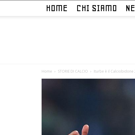
HOME
CHI SIAMO
N
Home
STORIE DI CALCIO
Iturbe è il Calciobidone