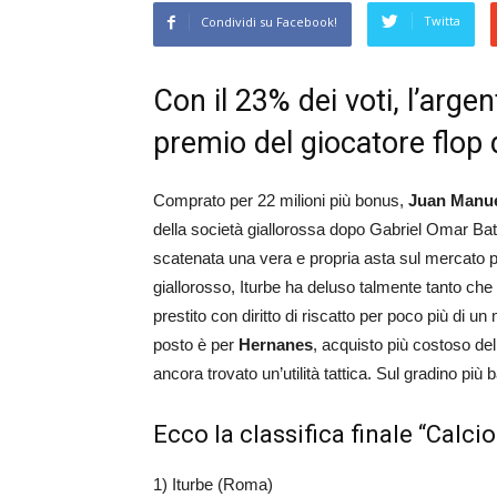
Twitta
Condividi su Facebook!
Con il 23% dei voti, l’arge
premio del giocatore flop 
Comprato per 22 milioni più bonus,
Juan Manue
della società giallorossa dopo Gabriel Omar Batis
scatenata una vera e propria asta sul mercato pe
giallorosso, Iturbe ha deluso talmente tanto che a
prestito con diritto di riscatto per poco più di u
posto è per
Hernanes
, acquisto più costoso dell
ancora trovato un’utilità tattica. Sul gradino più
Ecco la classifica finale “Calci
1) Iturbe (Roma)