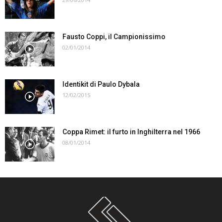
Fausto Coppi, il Campionissimo
02/01/2014
Identikit di Paulo Dybala
12/02/2015
Coppa Rimet: il furto in Inghilterra nel 1966
08/01/2014