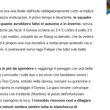
n era una finale dall’esito obbligatoriamente certo al triplice
enza motivazioni. Il primo tempo è divertente,
le squadre
 quanto avrebbero fatto in autunno o in inverno
, senza
he più facili. Il Genoa schiera un 3 4 3 contro il solito 3 5
 i più reattivi, sospinti da un Niang scatenato, che fa vedere
Ed è proprio una sua iniziativa a metacampo andando via a
ore, il centravanti serve Iago Falque che tutto solo batte
a in più da spendere
e raggiunge il pareggio con una bella
commette i soliti due o tre errori che farebbero venire i
ma Tino Costa, entrato nella ripresa, sempre su punizione e
i riporta in vantaggio il Genoa. La gara rimane comunque
 prova con il tridente (Martinez al posto dell’infortunato
po spengono la luce.
I rossoblu riescono così a dilagare
 minuti sembra sentire tutta la stanchezza di