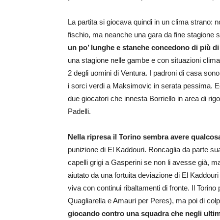
La partita si giocava quindi in un clima strano: no
fischio, ma neanche una gara da fine stagione s
un po’ lunghe e stanche concedono di più di
una stagione nelle gambe e con situazioni climatic
2 degli uomini di Ventura. I padroni di casa sono
i sorci verdi a Maksimovic in serata pessima. 
due giocatori che innesta Borriello in area di rig
Padelli.
Nella ripresa il Torino sembra avere qualcos
punizione di El Kaddouri. Roncaglia da parte sua 
capelli grigi a Gasperini se non li avesse già, 
aiutato da una fortuita deviazione di El Kaddour
viva con continui ribaltamenti di fronte. Il Torino
Quagliarella e Amauri per Peres), ma poi di col
giocando contro una squadra che negli ultimi