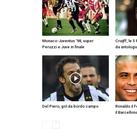
Monaco-Juventus ’98, super
Cruijff, le 
Peruzzi e Juve in finale
da antologi
Del Piero, gol da bordo campo
Ronaldo il 
il Barcellon