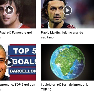
5 Frasi più Famose e gol
Paolo Maldini, l’ultimo grande
a
capitano
Fenomeno, TOP 5 gol con
I calciatori più forti del mondo: la
a
TOP 10