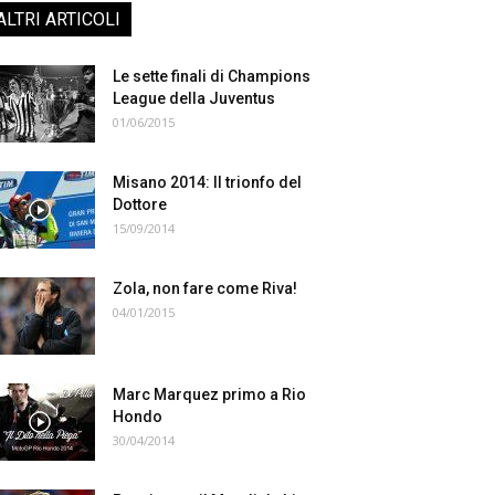
ALTRI ARTICOLI
Le sette finali di Champions
League della Juventus
01/06/2015
Misano 2014: Il trionfo del
Dottore
15/09/2014
Zola, non fare come Riva!
04/01/2015
Marc Marquez primo a Rio
Hondo
30/04/2014