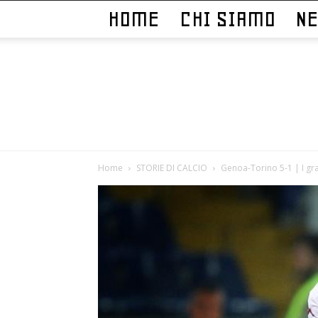
HOME
CHI SIAMO
N
Home
STORIE DI CALCIO
Genoa-Torino 5-1 | I gr