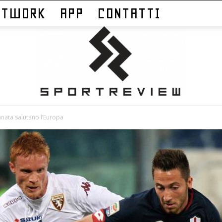
ETWORK
APP
CONTATTI
anata salutano l’Europa
Sportreview