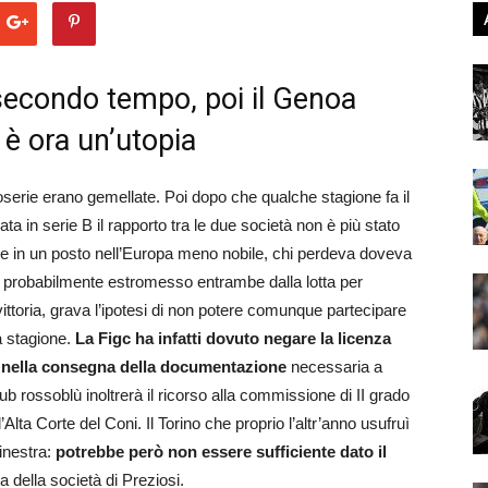
 secondo tempo, poi il Genoa
a è ora un’utopia
foserie erano gemellate. Poi dopo che qualche stagione fa il
a in serie B il rapporto tra le due società non è più stato
are in un posto nell’Europa meno nobile, chi perdeva doveva
e probabilmente estromesso entrambe dalla lotta per
 vittoria, grava l’ipotesi di non potere comunque partecipare
a stagione.
La Figc ha infatti dovuto negare la licenza
do nella consegna della documentazione
necessaria a
b rossoblù inoltrerà il ricorso alla commissione di II grado
Alta Corte del Coni. Il Torino che proprio l’altr’anno usufruì
inestra:
potrebbe però non essere sufficiente dato il
a della società di Preziosi.