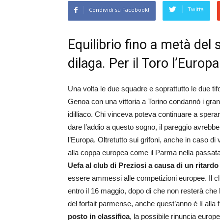
Twitta
Condividi su Facebook!
Equilibrio fino a metà del
dilaga. Per il Toro l’Europ
Una volta le due squadre e soprattutto le due ti
Genoa con una vittoria a Torino condannò i granat
idilliaco. Chi vinceva poteva continuare a sper
dare l’addio a questo sogno, il pareggio avrebb
l’Europa. Oltretutto sui grifoni, anche in caso di
alla coppa europea come il Parma nella passat
Uefa al club di Preziosi a causa di un ritar
essere ammessi alle competizioni europee. Il clu
entro il 16 maggio, dopo di che non resterà che l’
del forfait parmense, anche quest’anno è lì alla f
posto in classifica
, la possibile rinuncia europe