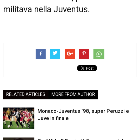
militava nella Juventus.
RELATED ARTICLES
MORE FROM AUTHOR
Monaco-Juventus ’98, super Peruzzi e
Juve in finale