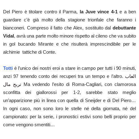
Del Piero è titolare contro il Parma,
la Juve vince 4-1
e a ben
guardare c’è già molto della stagione trionfale che faranno i
bianconeri. Compreso il fatto che Alex, sostituito dal
debuttante
Vidal
, avrà una parte molto minore rispetto al cileno che va subito
in gol bucando Mirante e che risulterà imprescindibile per le
alchimie tattiche di Conte.
Totti
è l’unico dei nostri eroi a stare in campo per tutti i 90 minuti,
anzi 97 tenendo conto dei recuperi tra un tempo e l’altro.
العاب
تربح مال
Ma vedendo l’esito di Roma-Cagliari, con clamorosa
sconfitta dei giallorossi per 1-2, sarebbe stato meglio
un’apparizione più in linea con quella di Sneijder e di Del Piero…
In ogni caso, non sono loro le stelle né della giornata, né del
campionato: per la serie, i pronostici estivi sono belli proprio per
come vengono smentiti…