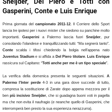
Sneijder, Del Piero e Totti con
Gasperini, Conte e Luis Enrique
Prima giornata del
campionato 2011-12
. Il Corriere dello Sport
lancia tre ipotesi per i nuovi mister che siedono su panchine molto
importanti.
Gasperini
a Palermo lascia fuori
Sneijder
, pur
consolando l’olandese e tranquillizzando tutti: “Ma segnerà tanto”.
Conte
scalda i tifosi chiedendo la bolgia nell’appena nato
Juventus Stadium
e si affida a
Del Piero titolare
.
Luis Enrique
rassicura sul Capitano: “
Totti anche per me è un tipo speciale
”.
La verifica della domenica presenta le seguenti situazioni.
A
Palermo l’Inter perde
4-3 in una gara dove succede di tutto,
compresa la sostituzione di Zarate dopo appena mezzora per il
ben
più incisivo Sneijder
, che si guadagna buoni voti in pagella
ma che non evita il naufragio (e neanche quello di Gasperini, che
interromperà ben presto la sua esperienza nerazzurra).