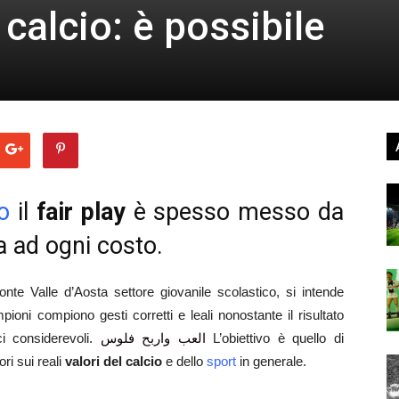
calcio: è possibile
o
il
fair play
è spesso messo da
ia ad ogni costo.
nte Valle d’Aosta settore giovanile scolastico, si intende
ioni compiono gesti corretti e leali nonostante il risultato
ci considerevoli.
العب واربح فلوس
L’obiettivo è quello di
ori sui reali
valori del calcio
e dello
sport
in generale.