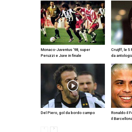
Monaco-Juventus ’98, super
Cruijff, le 
Peruzzi e Juve in finale
da antologi
Del Piero, gol da bordo campo
Ronaldo il 
il Barcellon