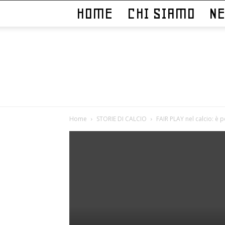
HOME
CHI SIAMO
N
Home
STORIE DI CALCIO
FAIR PLAY nel calcio: è p