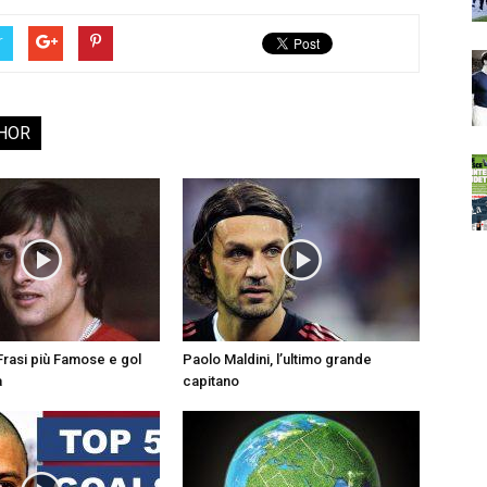
r
HOR
5 Frasi più Famose e gol
Paolo Maldini, l’ultimo grande
a
capitano