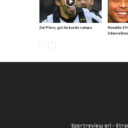
Del Piero, gol da bordo campo
Ronaldo il 
il Barcellon
Sportreview srl - Strad