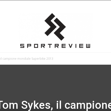
 il campione mondiale Superbike 2013
Sportreview
Tom Sykes, il campion