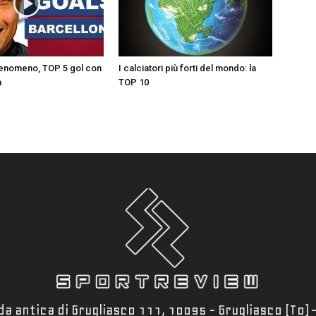
Fenomeno, TOP 5 gol con
I calciatori più forti del mondo: la
a
TOP 10
a antica di Grugliasco 111, 10095 - Grugliasco (To)