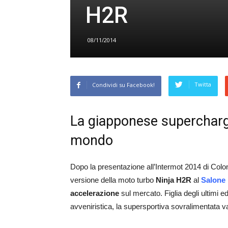
H2R
08/11/2014
Twitta
Condividi su Facebook!
La giapponese supercharge
mondo
Dopo la presentazione all’Intermot 2014 di Colon
versione della moto turbo
Ninja H2R
al
Salone 
accelerazione
sul mercato. Figlia degli ultimi 
avveniristica, la supersportiva sovralimentata v