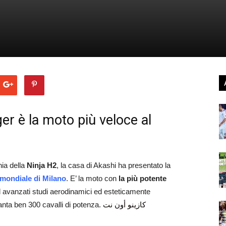
r è la moto più veloce al
ia della
Ninja H2
, la casa di Akashi ha presentato la
mondiale di Milano
. E’ la moto con
la più potente
ed avanzati studi aerodinamici ed esteticamente
anta ben 300 cavalli di potenza.
كازينو أون نت