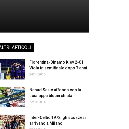
ALTRI ARTICOLI
Fiorentina-Dinamo Kiev 2-0 |
Viola in semifinale dopo 7 anni
24/04/2015
Nenad Sakic affonda con la
scialuppa blucerchiata
22/04/2014
Inter-Celtic 1972: gli scozzesi
arrivano a Milano