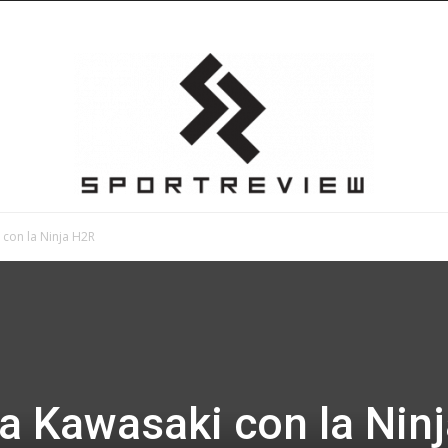
 con la Ninja H2R
Sportreview
a Kawasaki con la Nin