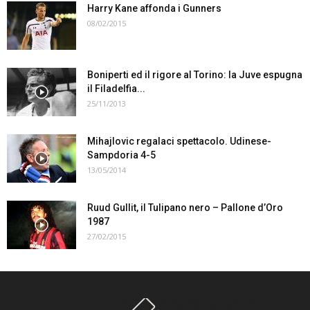
Harry Kane affonda i Gunners
08/02/2015
Boniperti ed il rigore al Torino: la Juve espugna
il Filadelfia...
25/11/2013
Mihajlovic regalaci spettacolo. Udinese-
Sampdoria 4-5
13/05/2014
Ruud Gullit, il Tulipano nero – Pallone d’Oro
1987
27/02/2015