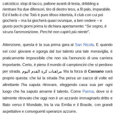
calcistico: stop di tacco, pallone avanti di testa, dribbling a
rientrare fra due difensori, tiro di destro teso, a fil palo, imparabile.
Ed il bello è che Totò è pure tifoso interista, il club con cui poi
giocherà – ma lui giocherà quasi ovunque, a ben vedere – e
giusto pochi giorni prima lo dichiara apertamente: “
Se segno, è
sicura l’ammonizione. Perché non capirò più niente
”.
Attenzione, questa è la sua prima gara al
San Nicola
. E quando
sei così giovane e sgorga dal tuo talento una tale meraviglia, è
praticamente impossibile che non sia l’annuncio di una carriera
importante. Certo, è pieno il mondo di campioncini che si perdono
per strada.
مراهنات كرة القدم اليوم
Ma la forza di
Cassano
sarà
proprio questa: che lui la strada l’ha persa un sacco di volte ed
altrettante l’ha saputa ritrovare, eleggendo casa sua per ogni
luogo che ha saputo amarne il talento. Come
Parma
, dove si è
talmente ritrovato che oggi non è un azzardo immaginarlo dritto e
filato verso il Mondiale, tra la via Emilia e il Brasile, con grandi
aspettative e conseguenti speranze azzurre.