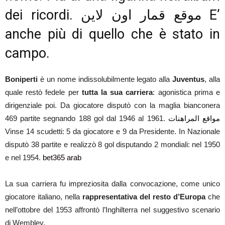
dei ricordi.
موقع قمار اون لاين
E’
anche più di quello che è stato in
campo.
Boniperti
è un nome indissolubilmente legato alla
Juventus
, alla
quale restò fedele per
tutta la sua carriera
: agonistica prima e
dirigenziale poi. Da giocatore disputò con la maglia bianconera
469 partite segnando 188 gol dal 1946 al 1961.
مواقع المراهنات
Vinse 14 scudetti: 5 da giocatore e 9 da Presidente. In Nazionale
disputò 38 partite e realizzò 8 gol disputando 2 mondiali: nel 1950
e nel 1954.
bet365 arab
La sua carriera fu impreziosita dalla convocazione, come unico
giocatore italiano, nella
rappresentativa del resto d’Europa
che
nell’ottobre del 1953 affrontò l’Inghilterra nel suggestivo scenario
di Wembley.