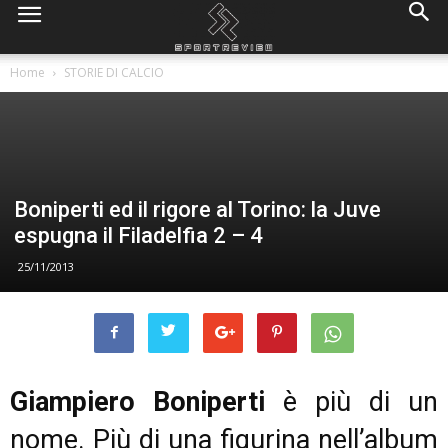
Home
STORIE DI CALCIO
Boniperti ed il rigore al Torino: la Juve
espugna il Filadelfia 2 – 4
25/11/2013
Giampiero Boniperti
è più di un
nome. Più di una figurina nell’album