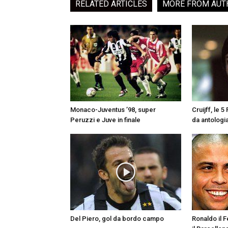
RELATED ARTICLES
MORE FROM AUT
Monaco-Juventus ’98, super
Cruijff, le 
Peruzzi e Juve in finale
da antologi
Del Piero, gol da bordo campo
Ronaldo il 