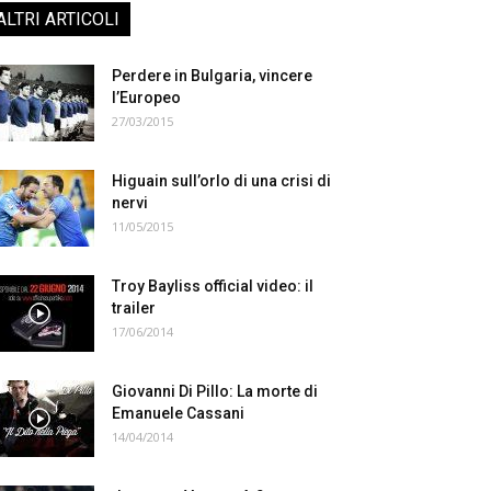
ALTRI ARTICOLI
Perdere in Bulgaria, vincere
l’Europeo
27/03/2015
Higuain sull’orlo di una crisi di
nervi
11/05/2015
Troy Bayliss official video: il
trailer
17/06/2014
Giovanni Di Pillo: La morte di
Emanuele Cassani
14/04/2014