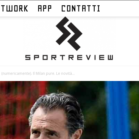
ETWORK
APP
CONTATTI
o (numericamente). Il Milan pure. Le novità...
Sportreview