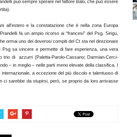
andelli può sempre sperare nel fattore Balo, che può essere
tita).
ani all’estero e la constatazione che è nella zona Europa
randelli fa un ampio ricorso ai “francesi” del Psg. Sirigu,
e ormai uno dei doverosi compiti del Ct sta nel direzionare
. Il Psg sa vincere e permette di fare esperienza, una vera
o trio di azzurri (Paletta-Parolo-Cassano; Darmian-Cerci-
 – in meglio – nelle parti meno elevate della classifica. I
internazionale, a eccezione del più discolo e talentuoso di
 ci sarebbe da stupirsi, però, se proprio da loro arrivasse
r