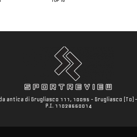
a
TOP 10
a antica di Grugliasco 111, 10095 - Grugliasco (To)
P.I. 11028660014