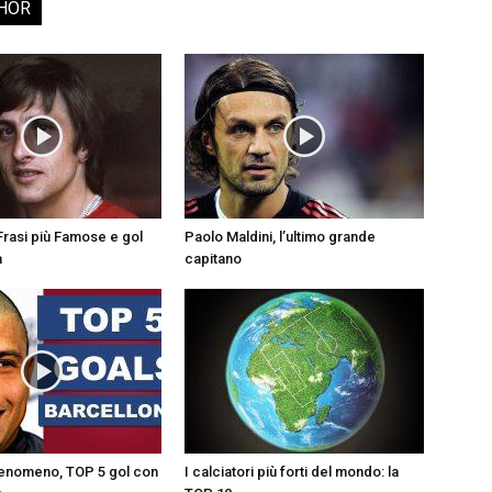
HOR
5 Frasi più Famose e gol
Paolo Maldini, l’ultimo grande
a
capitano
Fenomeno, TOP 5 gol con
I calciatori più forti del mondo: la