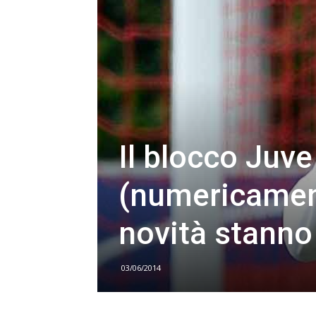
Il blocco Juve
(numericament
novità stanno
03/06/2014