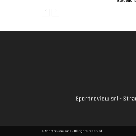
il Barcellon
Sportreview srl - Strad
© Sportreview 2018 - All rights reserved