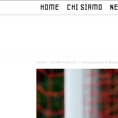
HOME
CHI SIAMO
N
Home
STORIE DI CALCIO
Il blocco Juve è lo stess