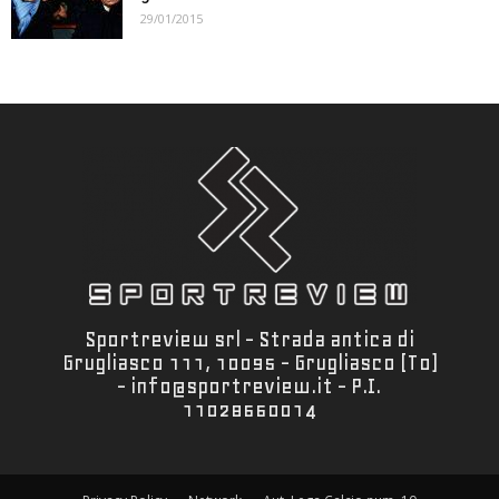
29/01/2015
Sportreview srl - Strada antica di
Grugliasco 111, 10095 - Grugliasco (To)
- info@sportreview.it - P.I.
11028660014