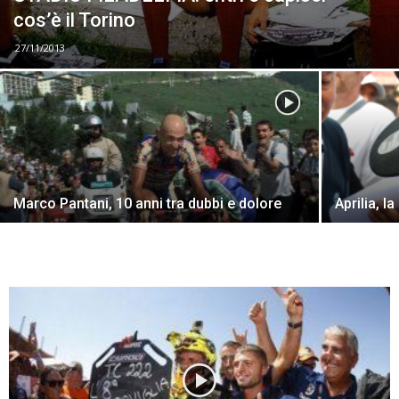
cos’è il Torino
27/11/2013
Marco Pantani, 10 anni tra dubbi e dolore
Aprilia, l